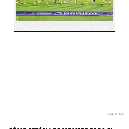
Pumas vs América del Clausura 2026 |IMAGO7