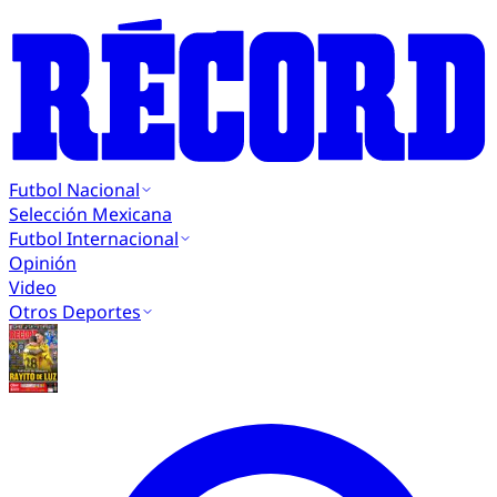
Futbol Nacional
Selección Mexicana
Futbol Internacional
Opinión
Video
Otros Deportes