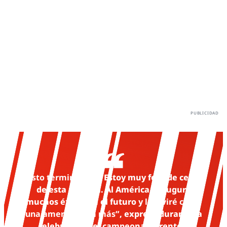
“
Esto termina aquí
. Estoy muy feliz de cerrar
de esta manera. Al América le auguro
muchos éxitos en el futuro y
lo viviré como
una americanista más
”, expresó durante la
celebración del campeonato frente a