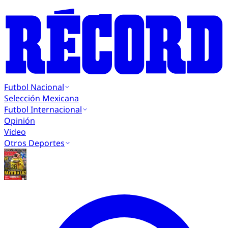
Futbol Nacional
Selección Mexicana
Futbol Internacional
Opinión
Video
Otros Deportes