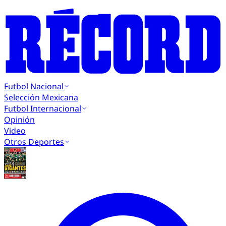
Futbol Nacional
Selección Mexicana
Futbol Internacional
Opinión
Video
Otros Deportes