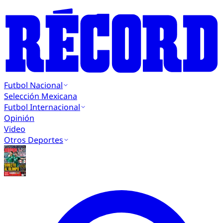
Futbol Nacional
Selección Mexicana
Futbol Internacional
Opinión
Video
Otros Deportes