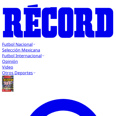
Futbol Nacional
Selección Mexicana
Futbol Internacional
Opinión
Video
Otros Deportes