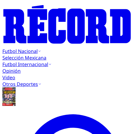
Futbol Nacional
Selección Mexicana
Futbol Internacional
Opinión
Video
Otros Deportes