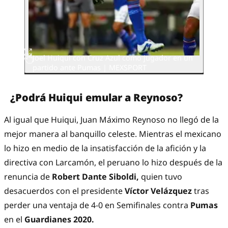
Joel Huiqui con Cruz Azul como jugador en un
partido ante Pumas | MEXSPORT
¿Podrá Huiqui emular a Reynoso?
Al igual que Huiqui, Juan Máximo Reynoso no llegó de la
mejor manera al banquillo celeste. Mientras el mexicano
lo hizo en medio de la insatisfacción de la afición y la
directiva con Larcamón, el peruano lo hizo después de la
renuncia de
Robert Dante Siboldi,
quien tuvo
desacuerdos con el presidente
Víctor Velázquez
tras
perder una ventaja de 4-0 en Semifinales contra
Pumas
en el
Guardianes 2020.