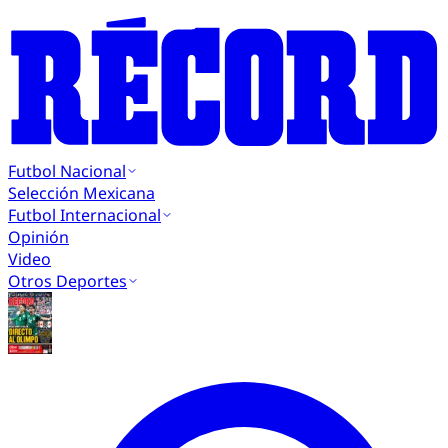
Futbol Nacional
Selección Mexicana
Futbol Internacional
Opinión
Video
Otros Deportes