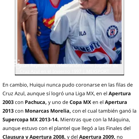
Juan Reynoso en celebración como jugador de
Cruz Azul en el Invierno 1997 | MEXSPORT
En cambio, Huiqui nunca pudo coronarse en las filas de
Cruz Azul, aunque sí logró una Liga MX, en el
Apertura
2003
con
Pachuca,
y uno de
Copa MX
en el
Apertura
2013
con
Monarcas Morelia,
con el cual también ganó la
Supercopa MX 2013-14.
Mientras que con la Máquina,
aunque estuvo con el plantel que llegó a las Finales del
Clausura y Apertura 2008,
y del
Apertura 2009,
no