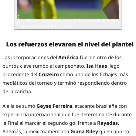
Isa Haas con América en el Clausura 2026 de la
Liga MX Femenil | IMAGO 7
Los refuerzos elevaron el nivel del plantel
Las incorporaciones del
América
fueron otro de los
puntos clave rumbo al campeonato.
Isa Haas
llegó
procedente del
Cruzeiro
como uno de los fichajes más
mediáticos del torneo y terminó respondiendo dentro
de la cancha.
A ella se sumó
Geyse Ferreira
, atacante brasileña con
experiencia internacional que fue determinante durante
la Final al marcar el segundo gol frente a
Rayadas
.
Además, la mexicoamericana
Giana Riley
quien aportó