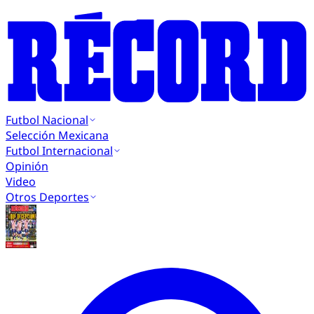
Futbol Nacional
Selección Mexicana
Futbol Internacional
Opinión
Video
Otros Deportes