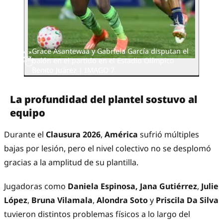
Grace Asantewaa y Gabriela García disputan el
balón en el partido en el Estadio Olímpico
Benito Juárez | IMAGO 7
La profundidad del plantel sostuvo al
equipo
Durante el
Clausura 2026
,
América
sufrió múltiples
bajas por lesión, pero el nivel colectivo no se desplomó
gracias a la amplitud de su plantilla.
Jugadoras como
Daniela Espinosa,
Jana Gutiérrez
,
Julie
López
,
Bruna Vilamala
,
Alondra Soto
y
Priscila Da Silva
tuvieron distintos problemas físicos a lo largo del