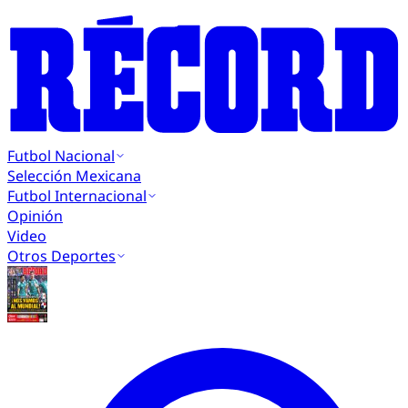
Futbol Nacional
Selección Mexicana
Futbol Internacional
Opinión
Video
Otros Deportes