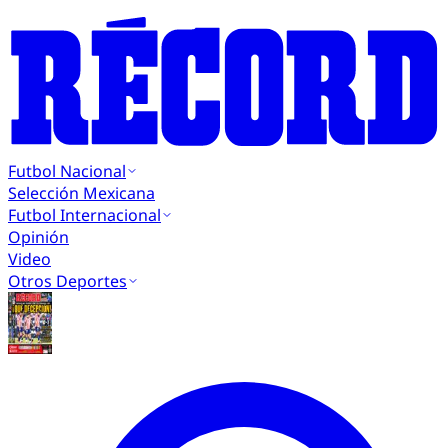
Futbol Nacional
Selección Mexicana
Futbol Internacional
Opinión
Video
Otros Deportes