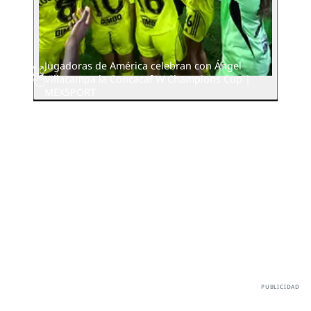
Jugadoras de América celebran con Ángel
Villacampa la Concacaf W Champions Cup |
MEXSPORT