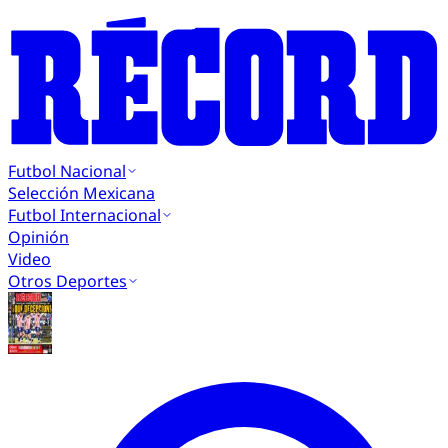
Futbol Nacional
Selección Mexicana
Futbol Internacional
Opinión
Video
Otros Deportes