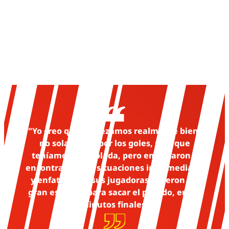
"Yo creo que empezamos realmente bien,
no solamente por los goles, sino que
teníamos controlada, pero empezaron a
encontrarnos en situaciones intermedias",
y enfatizó que sus jugadoras hicieron un
gran esfuerzo para sacar el partido, en los
minutos finales.