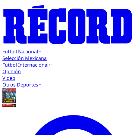
Futbol Nacional
Selección Mexicana
Futbol Internacional
Opinión
Video
Otros Deportes