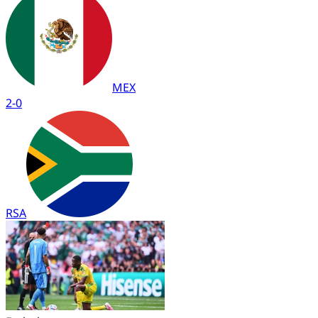
MEX
2
-
0
RSA