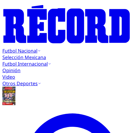
Futbol Nacional
Selección Mexicana
Futbol Internacional
Opinión
Video
Otros Deportes