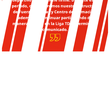
deportivo se mantiene firme. Durante este
periodo, conservaremos nuestra estructura
de Fuerzas Básicas y Centro de Formación,
además de continuar participando de
manera normal en la
Liga TDP
”, termina el
comunicado.