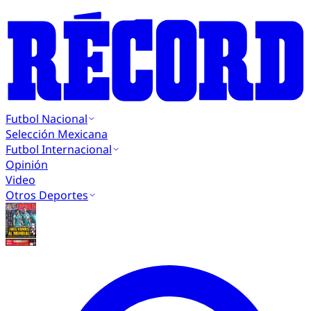
Futbol Nacional
Selección Mexicana
Futbol Internacional
Opinión
Video
Otros Deportes