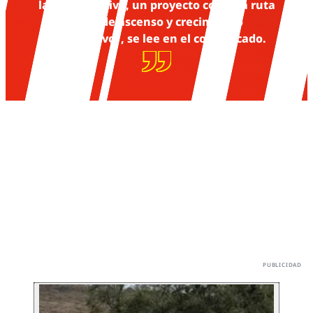
la vía deportiva, un proyecto con una ruta
clara de ascenso y crecimiento
competitivo”, se lee en el comunicado.