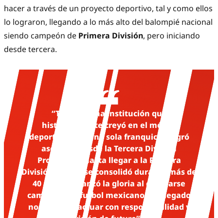
hacer a través de un proyecto deportivo, tal y como ellos
lo lograron, llegando a lo más alto del balompié nacional
siendo campeón de
Primera División
, pero iniciando
desde tercera.
“Tecos es una institución que
históricamente creyó en el mérito
deportivo. Con una sola franquicia, logró
ascender desde la Tercera División
Profesional hasta llegar a la Primera
División, donde se consolidó durante más de
40 años y alcanzó la gloria al coronarse
campeón del futbol mexicano. Ese legado
nos obliga a actuar con responsabilidad y