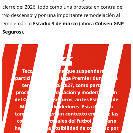
cierre del 2026, todo como una protesta en contra del
‘No descenso’ y por una importante remodelación al
emblemático
Estadio 3 de marzo
(ahora
Coliseo GNP
Seguros
).
Tecos F.C. informa que suspenderá su
participación en la Liga Premier durante la
temporada 2026-2027, como parte del
proceso de remodelación y modernización
del Coliseo GNP Seguros, antes Estadio 3 de
Marzo, y sus alrededores. Esta decisión
también se da en un contexto en el que las
condiciones actuales del futbol mexicano
han limitado la posibilidad de construir, por