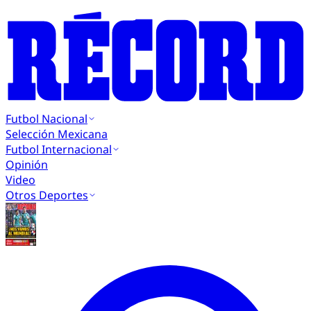
Futbol Nacional
Selección Mexicana
Futbol Internacional
Opinión
Video
Otros Deportes