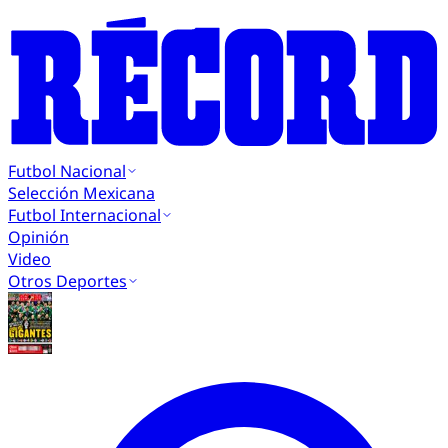
Futbol Nacional
Selección Mexicana
Futbol Internacional
Opinión
Video
Otros Deportes