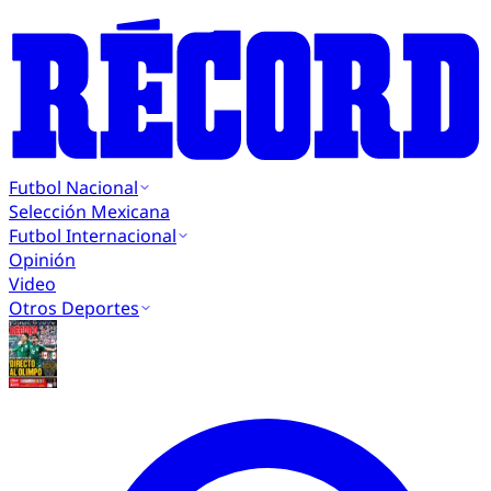
Futbol Nacional
Selección Mexicana
Futbol Internacional
Opinión
Video
Otros Deportes