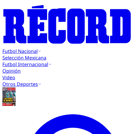
Futbol Nacional
Selección Mexicana
Futbol Internacional
Opinión
Video
Otros Deportes