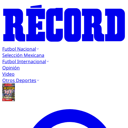
Futbol Nacional
Selección Mexicana
Futbol Internacional
Opinión
Video
Otros Deportes