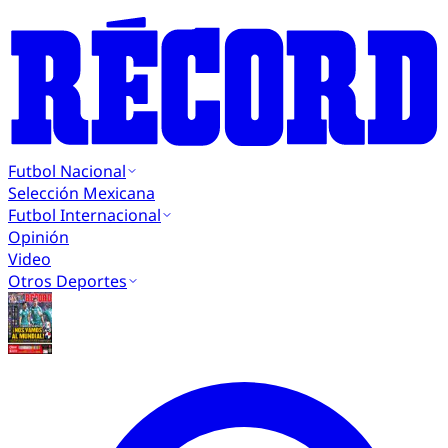
Futbol Nacional
Selección Mexicana
Futbol Internacional
Opinión
Video
Otros Deportes