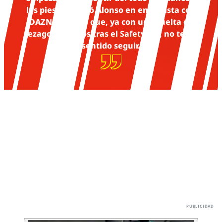
los pies", declaró Alonso en entrevista con
DAZN y añadió que, ya con una vuelta de
rezago y últimos tras el
Safety car
, no tenía
sentido seguir.