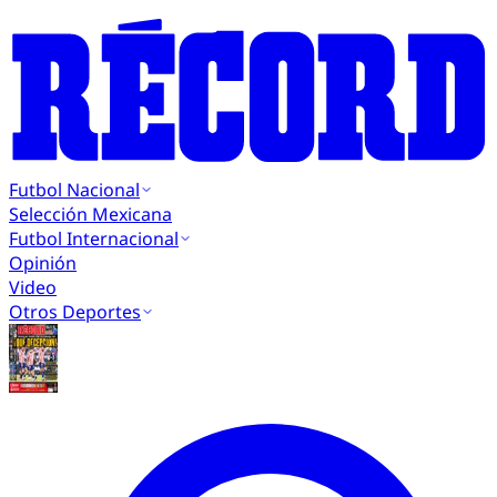
Futbol Nacional
Selección Mexicana
Futbol Internacional
Opinión
Video
Otros Deportes