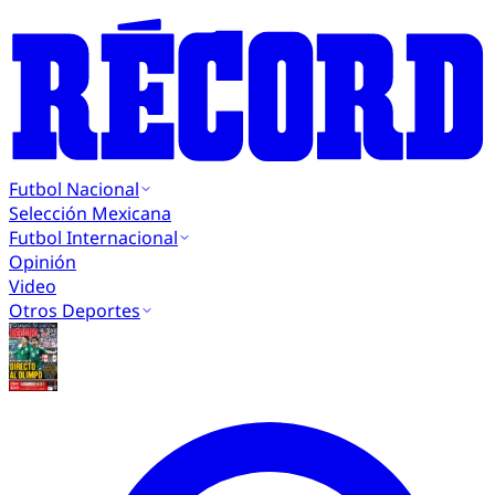
Futbol Nacional
Selección Mexicana
Futbol Internacional
Opinión
Video
Otros Deportes