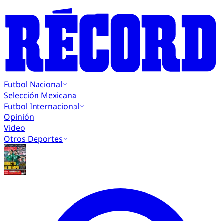
Futbol Nacional
Selección Mexicana
Futbol Internacional
Opinión
Video
Otros Deportes