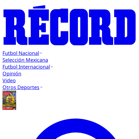
Futbol Nacional
Selección Mexicana
Futbol Internacional
Opinión
Video
Otros Deportes