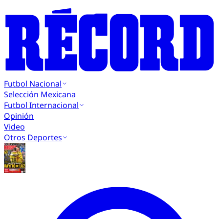
Futbol Nacional
Selección Mexicana
Futbol Internacional
Opinión
Video
Otros Deportes