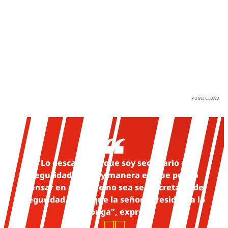
“Lo descarto porque soy secretario de
Seguridad. No hay manera en que pueda
pensar en algo que no sea ser secretario de
Seguridad hasta que la señora Presidenta lo
disponga”, expresó.