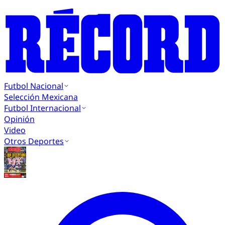
Futbol Nacional
Selección Mexicana
Futbol Internacional
Opinión
Video
Otros Deportes