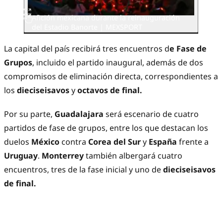
Afición mexicana durante la reinauguración
del Estadio Banorte | MEXSPORT
La capital del país recibirá tres encuentros d
e Fase de
Grupos
, incluido el partido inaugural, además de dos
compromisos de eliminación directa, correspondientes a
los
dieciseisavos
y
octavos de final.
Por su parte,
Guadalajara
será escenario de cuatro
partidos de fase de grupos, entre los que destacan los
duelos
México
contra
Corea del Sur
y
España
frente a
Uruguay
.
Monterrey
también albergará cuatro
encuentros, tres de la fase inicial y uno de
dieciseisavos
de final.