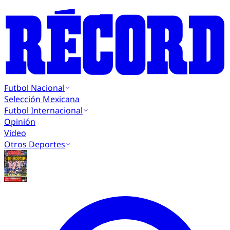
Futbol Nacional
Selección Mexicana
Futbol Internacional
Opinión
Video
Otros Deportes