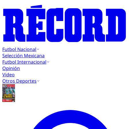
Futbol Nacional
Selección Mexicana
Futbol Internacional
Opinión
Video
Otros Deportes