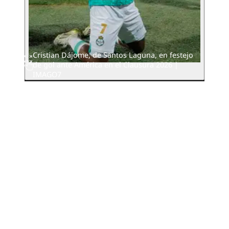
Cristian Dájome, de Santos Laguna, en festejo
de gol ante América en el Clausura 2026 |
IMAGO7