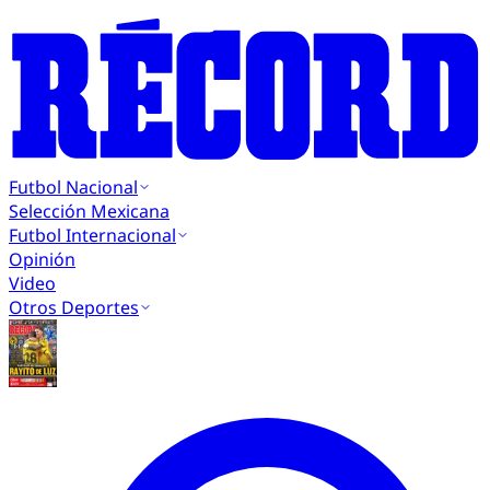
Futbol Nacional
Selección Mexicana
Futbol Internacional
Opinión
Video
Otros Deportes