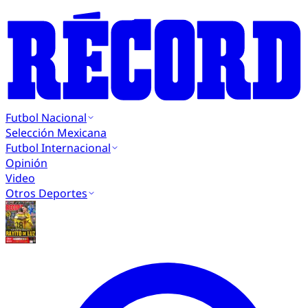
Futbol Nacional
Selección Mexicana
Futbol Internacional
Opinión
Video
Otros Deportes