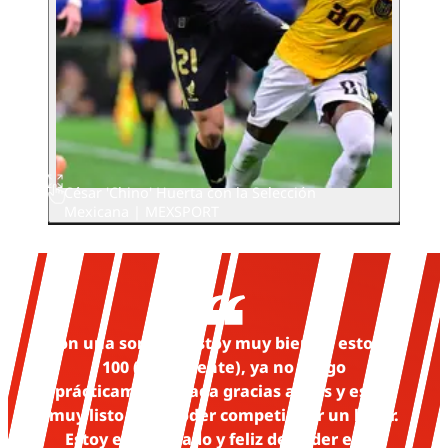
César 'Chino' Huerta con la Selección
Mexicana | MEXSPORT
Con una sonrisa, estoy muy bien ya estoy al
100 (físicamente), ya no tengo
prácticamente nada gracias a dios y estoy
muy listo para poder competir por un lugar.
Estoy emocionado y feliz de poder estar