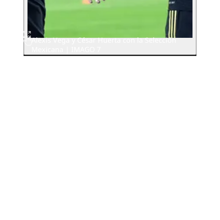
Alexis Vega y César Huerta con la Selección
Mexicana | IMAGO 7