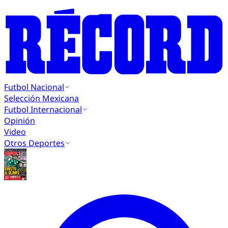
Futbol Nacional
Selección Mexicana
Futbol Internacional
Opinión
Video
Otros Deportes