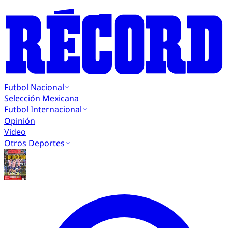
Futbol Nacional
Selección Mexicana
Futbol Internacional
Opinión
Video
Otros Deportes