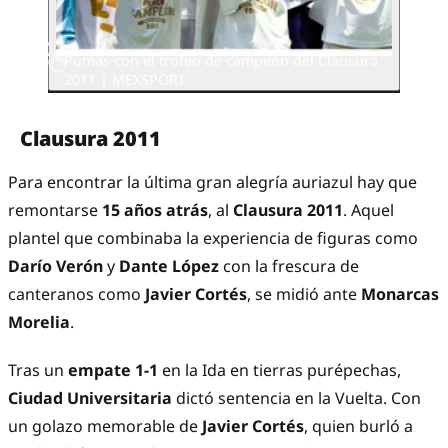
Pumas con el trofeo de campeón del Clausura
2011 | MEXSPORT
Clausura 2011
Para encontrar la última gran alegría auriazul hay que
remontarse
15 años atrás
, al
Clausura 2011
. Aquel
plantel que combinaba la experiencia de figuras como
Darío Verón
y
Dante López
con la frescura de
canteranos como
Javier Cortés
, se midió ante
Monarcas
Morelia
.
Tras un
empate 1-1
en la Ida en tierras purépechas,
Ciudad Universitaria
dictó sentencia en la Vuelta. Con
un golazo memorable de
Javier Cortés
, quien burló a