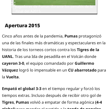
Jugadores de Pumas durante los penaltis de la
Final del A2015
Apertura 2015
Cinco años antes de la pandemia,
Pumas
protagonizó
una de las finales más dramáticas y espectaculares en la
historia de los torneos cortos contra los
Tigres de la
UANL
. Tras una Ida de pesadilla en el Volcán donde
cayeron 3-0
, el equipo comandado por
Guillermo
Vázquez
logró lo impensable en un
CU abarrotado
para
la
Vuelta
.
Empató el global 3-3
en el tiempo regular y forzó los
tiempos extras. Incluso después de recibir otro gol de
Tigres
,
Pumas
volvió a empatar de forma agónica
(4-4