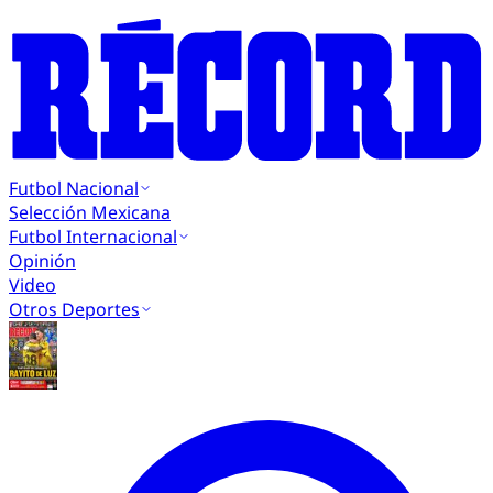
Futbol Nacional
Selección Mexicana
Futbol Internacional
Opinión
Video
Otros Deportes