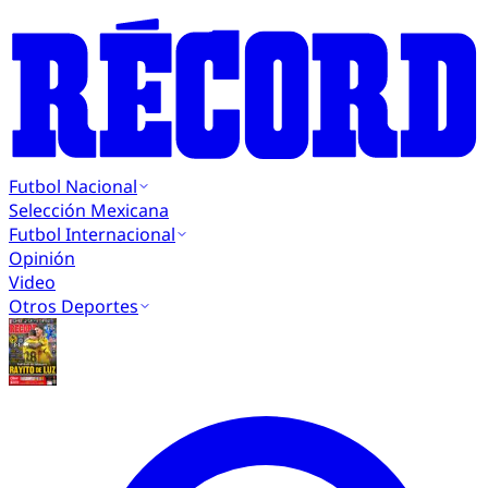
Futbol Nacional
Selección Mexicana
Futbol Internacional
Opinión
Video
Otros Deportes