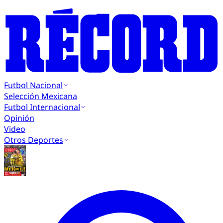
Futbol Nacional
Selección Mexicana
Futbol Internacional
Opinión
Video
Otros Deportes