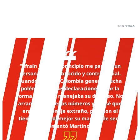
“Efraín Juárez al principio
me parecía un
personaje poco conocido y controversial
.
Cuando llegó de Colombia generó mucha
polémica por sus declaraciones y por la
forma en la que manejaba su discurso.
No
arrancó con buenos números
y pensé que
era un personaje extraño, pero con el
tiempo
entendí mejor su manera de ser
”,
comentó Martinoli.