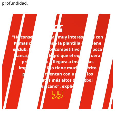
profundidad.
“Ha conseguido cosas muy interesantes con
Pumas considerando la plantilla que tiene
el club.
Hay un once competitivo, pero poca
banca,
y aun así
logró que el equipo fuera
protagonista
y llegara a instancias
importantes. Eso tiene mucho mérito
porque no cuentan con uno de los
presupuestos más altos del futbol
mexicano”, explicó.