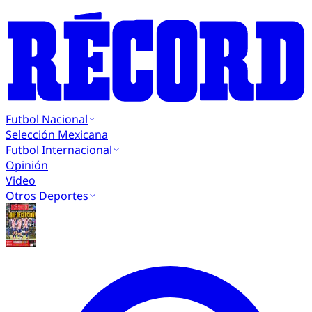
Futbol Nacional
Selección Mexicana
Futbol Internacional
Opinión
Video
Otros Deportes