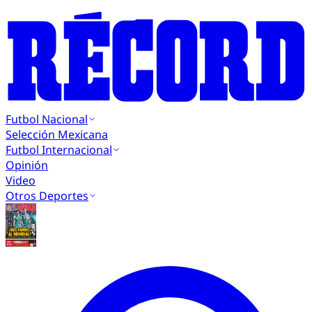
Futbol Nacional
Selección Mexicana
Futbol Internacional
Opinión
Video
Otros Deportes