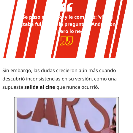
“
Se puso nervioso, y le comenté: ‘vi que
estaba fulanita y le pregunté: ¿Andas con
ella?’, pero lo negó”
.
Sin embargo, las dudas crecieron aún más cuando
descubrió inconsistencias en su versión, como una
supuesta
salida al cine
que nunca ocurrió.