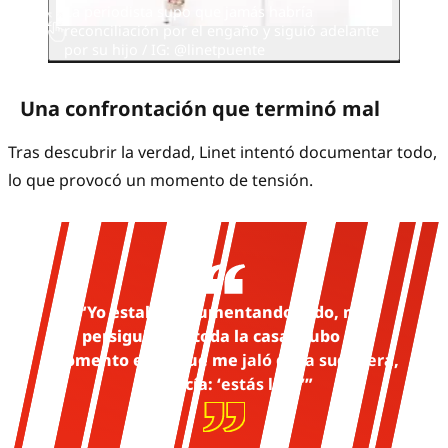
La periodista supo que jamás habría
reconciliación por el engaño y siguió adelante
por su hijo / IG: @linetpuente
Una confrontación que terminó mal
Tras descubrir la verdad, Linet intentó documentar todo,
lo que provocó un momento de tensión.
“Yo estaba documentando todo, me
persiguió por toda la casa, hubo un
momento en el que me
jaló de la sudader
a,
me decía: ‘
estás loca
’”