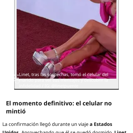
Linet, tras las sospechas, tomó el celular del
marido para ver sus mensajes y descubrir la
infidelidad / IG: @linetpuente
El momento definitivo: el celular no
mintió
La confirmación llegó durante un viaje
a Estados
Unidos.
Aprovechando que él se quedó dormido,
Linet