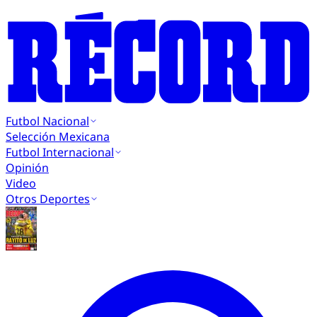
Futbol Nacional
Selección Mexicana
Futbol Internacional
Opinión
Video
Otros Deportes