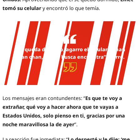
tomó su celular
y encontró lo que temía.
“Se queda dormido, agarro el celular y chan
chan chan, el que busca encuentra”, narró.
Los mensajes eran contundentes: “
Es que te voy a
extrañar, qué voy a hacer ahora que te vayas a
Estados Unidos, solo pienso en ti, gracias por una
noche maravillosa la de ayer
”.
La reacción fue inmediata: “
Lo desperté y le dije: ‘me