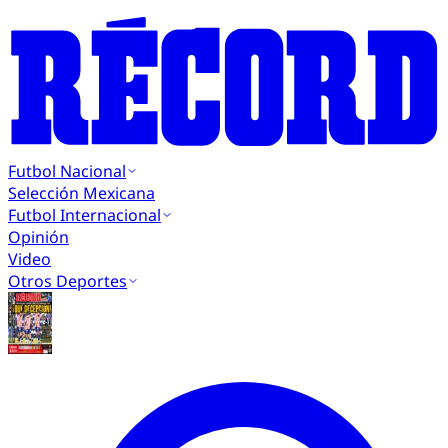
Futbol Nacional
Selección Mexicana
Futbol Internacional
Opinión
Video
Otros Deportes