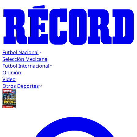
Futbol Nacional
Selección Mexicana
Futbol Internacional
Opinión
Video
Otros Deportes