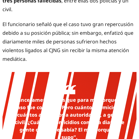
tres personas fallecidas
, entre ellas dos policías y un
civil.
El funcionario señaló que el caso tuvo gran repercusión
debido a su posición pública; sin embargo, enfatizó que
diariamente miles de personas sufrieron hechos
violentos ligados al CJNG sin recibir la misma atención
mediática.
“Sinceramente, más que para mí, porque mi
caso fue conocido. Pero cuántos homicidios,
cuántos atentados a autoridades, a gente
civil. ¿Cuántos homicidios cometía diario de
gente que no se sabía? El mío porque se
supo”.