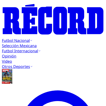
Futbol Nacional
Selección Mexicana
Futbol Internacional
Opinión
Video
Otros Deportes