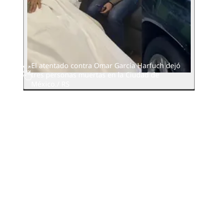
El atentado contra Omar García Harfuch dejó
tres personas muertas en la Ciudad de
México./ RS