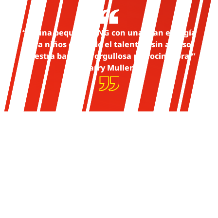
“Es una pequeña ONG con una gran energía
para niños con todo el talento y sin acceso.
Nuestra banda es orgullosa patrocinadora.”
— Larry Mullen Jr.