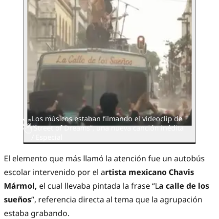
Los músicos estaban filmando el videoclip de
“Street of Dreams”, una nueva canción inédita
/ Especial
El elemento que más llamó la atención fue un autobús
escolar intervenido por el a
rtista mexicano Chavis
Mármol,
el cual llevaba pintada la frase “L
a calle de los
sueños
”, referencia directa al tema que la agrupación
estaba grabando.