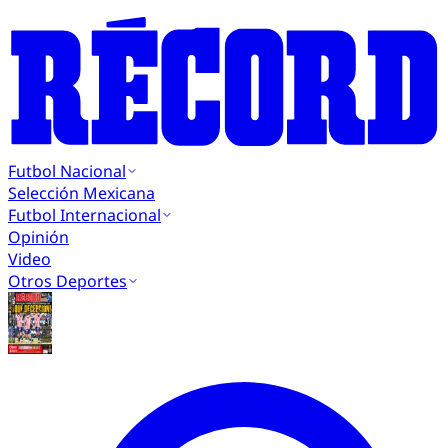
Futbol Nacional
Selección Mexicana
Futbol Internacional
Opinión
Video
Otros Deportes