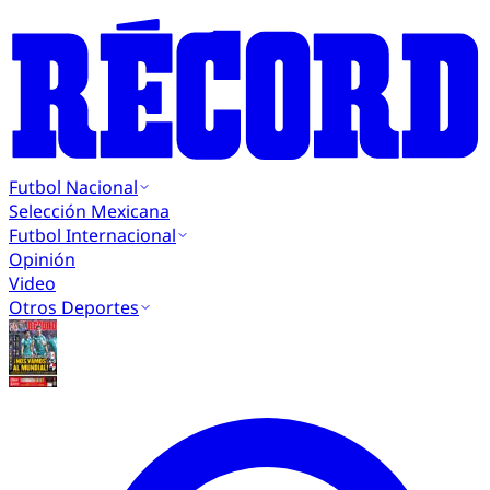
Futbol Nacional
Selección Mexicana
Futbol Internacional
Opinión
Video
Otros Deportes