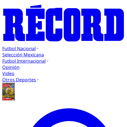
Futbol Nacional
Selección Mexicana
Futbol Internacional
Opinión
Video
Otros Deportes