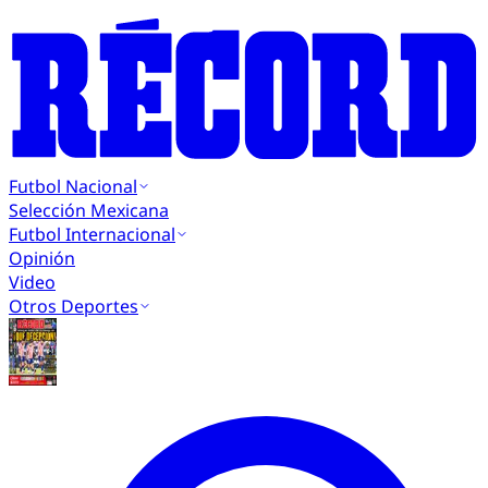
Futbol Nacional
Selección Mexicana
Futbol Internacional
Opinión
Video
Otros Deportes