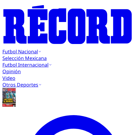
Futbol Nacional
Selección Mexicana
Futbol Internacional
Opinión
Video
Otros Deportes