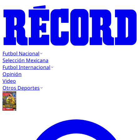
Futbol Nacional
Selección Mexicana
Futbol Internacional
Opinión
Video
Otros Deportes