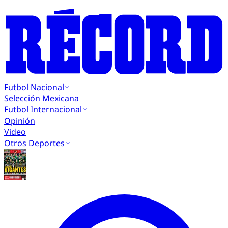
Futbol Nacional
Selección Mexicana
Futbol Internacional
Opinión
Video
Otros Deportes