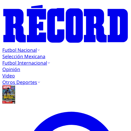
Futbol Nacional
Selección Mexicana
Futbol Internacional
Opinión
Video
Otros Deportes