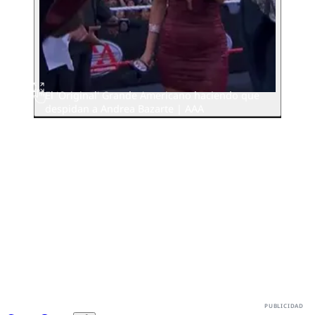
El 'Original' Grande Americano haciendo que
despidan a Andrea Bazarte | AAA