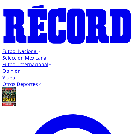
Futbol Nacional
Selección Mexicana
Futbol Internacional
Opinión
Video
Otros Deportes